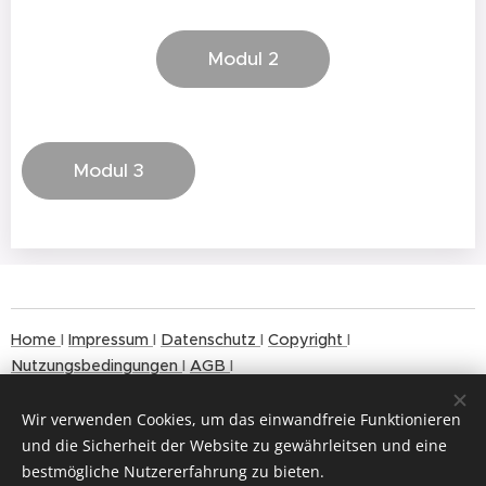
Modul 2
Modul 3
Home
I
Impressum
I
Datenschutz
I
Copyright
I
Nutzungsbedingungen
I
AGB
I
Wir verwenden Cookies, um das einwandfreie Funktionieren
und die Sicherheit der Website zu gewährleitsen und eine
bestmögliche Nutzererfahrung zu bieten.
© 2024
Cookies
Copyrigh
t MAX LÜSCHER STIFTUNG