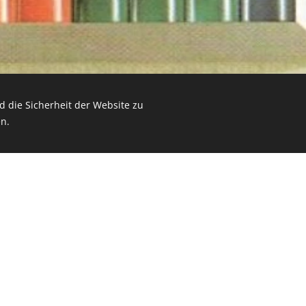
 die Sicherheit der Website zu
n.
Solo l'obiettivo e l'atteggiamento mo
Max Lüscher
Attuale