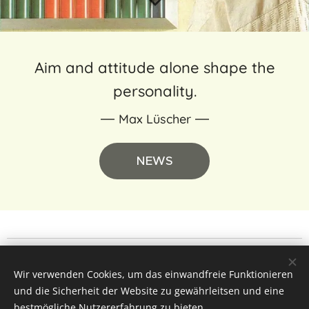
Aim and attitude alone shape the
personality.
Max Lüscher
NEWS
Home
I
Imprint
I
Data protection
I
Copyright
I
Terms of use
I
Wir verwenden Cookies, um das einwandfreie Funktionieren
GTCs
I
und die Sicherheit der Website zu gewährleitsen und eine
bestmögliche Nutzererfahrung zu bieten.