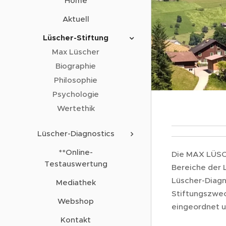
Home
Aktuell
Lüscher-Stiftung
Max Lüscher
Biographie
Philosophie
Psychologie
Wertethik
Lüscher-Diagnostics
**Online-
Die MAX LÜSCH
Testauswertung
Bereiche der 
Lüscher-Diagno
Mediathek
Stiftungszwec
Webshop
eingeordnet u
Kontakt