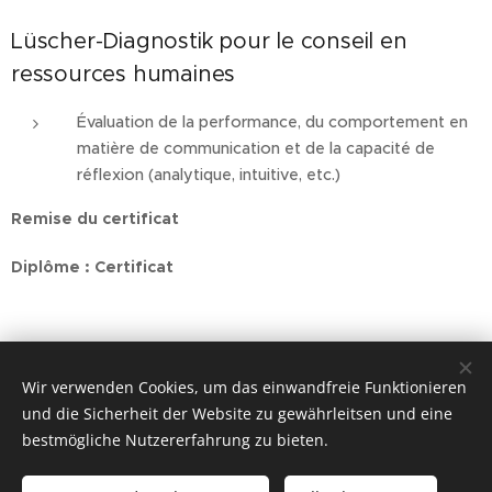
Lüscher-Diagnostik pour le conseil en
ressources humaines
Évaluation de la performance, du comportement en
matière de communication et de la capacité de
réflexion (analytique, intuitive, etc.)
Remise du certificat
Diplôme : Certificat
Wir verwenden Cookies, um das einwandfreie Funktionieren
und die Sicherheit der Website zu gewährleitsen und eine
bestmögliche Nutzererfahrung zu bieten.
© 2024
Cookies
Copyrigh
t MAX LÜSCHER STIFTUNG
Langues