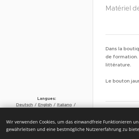
Matériel d
Dans la boutiq
de formation. 
littérature.
Le bouton jau
Langues
Deutsch
English
Italiano
Français
Copyrigh
t MAX LÜSCHER STIFTUNG
Wir verwenden Cookies, um das einwandfreie Funktionieren und
Webs
© 2024
gewährleitsen und eine bestmögliche Nutzererfahrung zu biete
Cookies