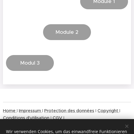
Module 1
Module 2
Modul 3
Home
I
Impressum
I
Protection des données
I
Copyright
I
Conditions d'utilisation
I
CGV
I
Wir verwenden Cookies, um das einwandfreie Funktionieren