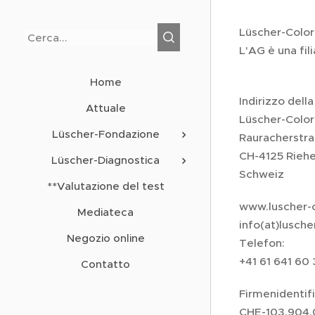
Lüscher-Color-
L'AG è una fi
Home
Indirizzo dell
Attuale
Lüscher-Color
Lüscher-Fondazione
Rauracherstra
CH-4125 Rieh
Lüscher-Diagnostica
Schweiz
**Valutazione del test
www.luscher-
Mediateca
info(at)lusch
Negozio online
Telefon:
+41 61 641 60
Contatto
Firmenidentif
CHE-103.904.