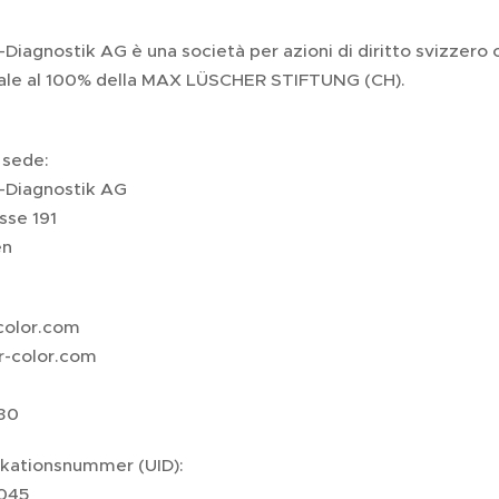
Diagnostik AG è una società per azioni di diritto svizzero 
liale al 100% della MAX LÜSCHER STIFTUNG (CH).
a sede:
-Diagnostik AG
sse 191
en
color.com
er-color.com
 30
ikationsnummer (UID):
045