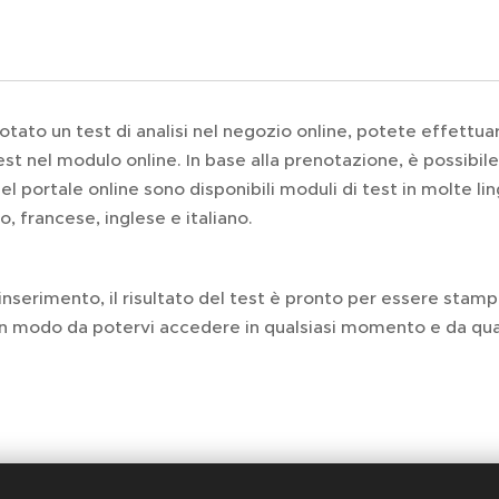
ato un test di analisi nel negozio online, potete effettuare i
est nel modulo online. In base alla prenotazione, è possibile 
Nel portale online sono disponibili moduli di test in molte li
o, francese, inglese e italiano.
inserimento, il risultato del test è pronto per essere stampat
n modo da potervi accedere in qualsiasi momento e da qual
online