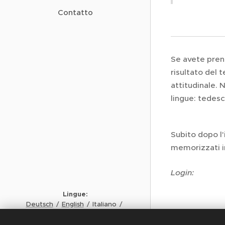
Contatto
Se avete prenot
risultato del t
attitudinale. 
lingue: tedesc
Subito dopo l'
memorizzati i
Login:
Lingue
Deutsch
English
Italiano
Français
Analisi 