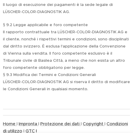
Il luogo di esecuzione dei pagamenti è la sede legale di
LÜSCHER-COLOR-DIAGNOSTIK AG.
§ 9.2 Legge applicabile e foro competente
Il rapporto contrattuale tra LÜSCHER-COLOR-DIAGNOSTIK AG e
il cliente, nonché i rispettivi termini e condizioni, sono disciplinati
dal diritto svizzero. È esclusa l'applicazione della Convenzione
di Vienna sulla vendita. Il foro competente esclusivo è il
Tribunale civile di Basilea Città, a meno che non esista un altro
foro competente obbligatorio per legge.
§ 9.3 Modifica dei Termini e Condizioni Generali
LÜSCHER-COLOR-DIAGNOSTIK AG si riserva il diritto di modificare
le Condizioni Generali in qualsiasi momento.
Home
I
Impronta
I
Protezione dei dati
I
Copyright
I
Condizioni
di utilizzo
I
GTC
I