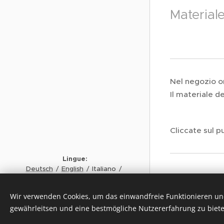
Materiale
Nel negozio on
Il materiale de
Cliccate sul p
Lingue
Deutsch
English
Italiano
Français
Negozio 
Copyrigh
t MAX LÜSCHER STIFTUNG
Wir verwenden Cookies, um das einwandfreie Funktionieren und
© 2024
gewährleitsen und eine bestmögliche Nutzererfahrung zu biete
Cookies