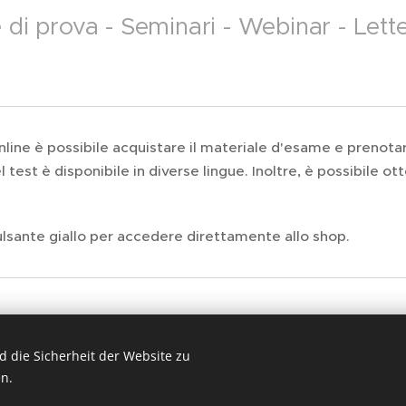
 di prova - Seminari - Webinar - Lett
line è possibile acquistare il materiale d'esame e prenotare
l test è disponibile in diverse lingue. Inoltre, è possibile o
ulsante giallo per accedere direttamente allo shop.
online
 die Sicherheit der Website zu
n.