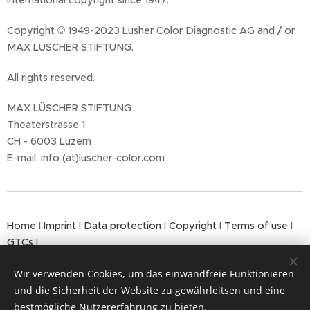
international copyright since 1947.
Copyright © 1949-2023 Lusher Color Diagnostic AG and / or
MAX LÜSCHER STIFTUNG.
All rights reserved.
MAX LÜSCHER STIFTUNG
Theaterstrasse 1
CH - 6003 Luzern
E-mail: info (at)luscher-color.com
Home
I
Imprint
I
Data protection
I
Copyright
I
Terms of use
I
GTCs
I
Wir verwenden Cookies, um das einwandfreie Funktionieren
und die Sicherheit der Website zu gewährleitsen und eine
bestmögliche Nutzererfahrung zu bieten.
© 2024
Cookies